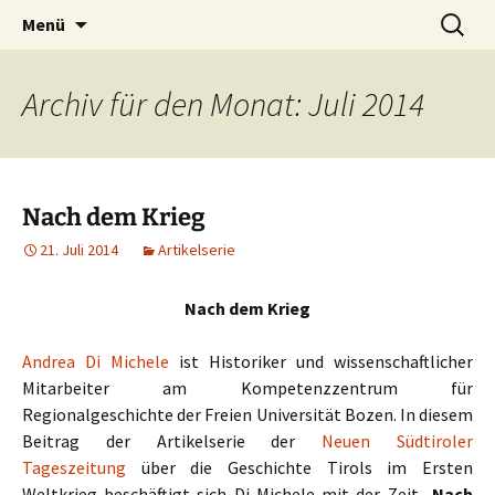
100 Jahre 1. Weltkrieg
Zum
Suchen
1914-2014
Menü
Inhalt
nach:
springen
Archiv für den Monat: Juli 2014
Nach dem Krieg
21. Juli 2014
Artikelserie
Nach dem Krieg
Andrea Di Michele
ist Historiker und wissenschaftlicher
Mitarbeiter am Kompetenzzentrum für
Regionalgeschichte der Freien Universität Bozen. In diesem
Beitrag der Artikelserie der
Neuen Südtiroler
Tageszeitung
über die Geschichte Tirols im Ersten
Weltkrieg beschäftigt sich Di Michele mit der Zeit
Nach