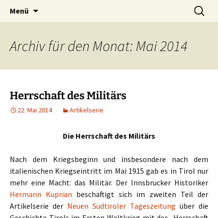
100 Jahre 1. Weltkrieg
Zum
Suchen
1914-2014
Menü
Inhalt
nach:
springen
Archiv für den Monat: Mai 2014
Herrschaft des Militärs
22. Mai 2014
Artikelserie
Die Herrschaft des Militärs
Nach dem Kriegsbeginn und insbesondere nach dem
italienischen Kriegseintritt im Mai 1915 gab es in Tirol nur
mehr eine Macht: das Militär. Der Innsbrucker Historiker
Hermann Kuprian
beschäftigt sich im zweiten Teil der
Artikelserie der
Neuen Südtiroler Tageszeitung
über die
Geschichte Tirols im Ersten Weltkrieg mit der „Herrschaft